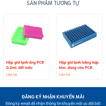
SẢN PHẨM TƯƠNG TỰ
Hộp giữ lạnh ống PCR
Hộp giữ lạnh bằng hợp
0.2ml, đổi mầu
kim, dùng cho PCR
0,2ml, đáy chữ V
Liên hệ
Liên hệ
ĐĂNG KÝ NHẬN KHUYẾN MÃI
Đăng ký email để nhận thông tin khuyến mãi ưu đãi bất