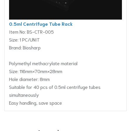
0.5ml Centrifuge Tube Rack
Item No: BS-CTR-005
Size: 1 PC/UNIT
Brand: Biosharp
Polymethyl methacrylate material
Size: 116mm×70mm×28mm
Hole diameter: 8mm
Suitable for 40 pcs of 0.5ml centrifuge tubes
simultaneously
Easy handling, save space