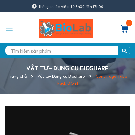
Thời gian làm việc: Từ 8h00 đến 17h00
VẬT TƯ- DỤNG CỤ BIOSHARP
Trang chủ
Vật tư- Dụng cụ Biosharp
Centrifuge Tube
Rack 0.5ml