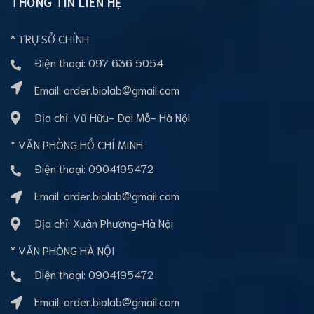
THÔNG TIN LIÊN HỆ
* TRỤ SỞ CHÍNH
Điện thoại:
097 636 5054
Email:
order.biolab@gmail.com
Địa chỉ: Vũ Hữu- Đại Mỗ- Hà Nội
* VĂN PHÒNG HỒ CHÍ MINH
Điện thoại:
0904195472
Email:
order.biolab@gmail.com
Địa chỉ: Xuân Phương-Hà Nội
* VĂN PHÒNG HÀ NỘI
Điện thoại:
0904195472
Email:
order.biolab@gmail.com