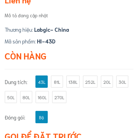
Mô tả đang cập nhật
Thương hiệu:
Labgic- China
Mã sản phẩm:
HI-43D
CÒN HÀNG
Dung tích:
43L
81L
138L
252L
20L
30L
50L
80L
160L
270L
Đóng gói:
Bộ
GỌI ĐỂ ĐẶT TRƯỚC