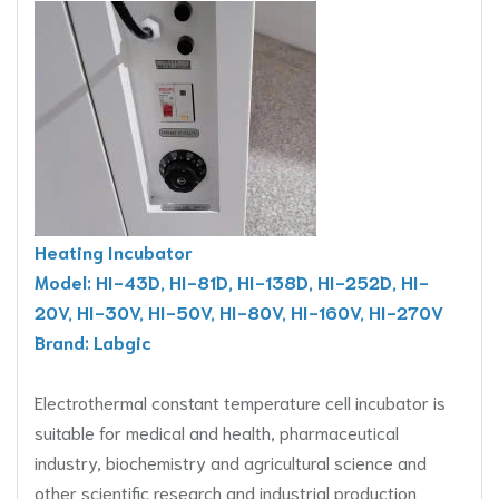
Heating Incubator
Model: HI-43D, HI-81D, HI-138D, HI-252D, HI-
20V, HI-30V, HI-50V, HI-80V, HI-160V, HI-270V
Brand: Labgic
Electrothermal constant temperature cell incubator is
suitable for medical and health, pharmaceutical
industry, biochemistry and agricultural science and
other scientific research and industrial production