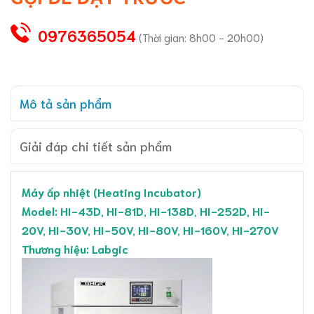
0976365054
(Thời gian: 8h00 - 20h00)
Mô tả sản phẩm
Giải đáp chi tiết sản phẩm
Máy ấp nhiệt (Heating Incubator)
Model: HI-43D, HI-81D, HI-138D, HI-252D, HI-
20V, HI-30V, HI-50V, HI-80V, HI-160V, HI-270V
Thương hiệu: Labgic