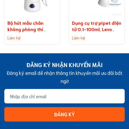
Bộ hút mẫu chân
Dụng cụ trợ pipet điện
không phòng thí
tử 0.1-100ml, Levo
nghiệm bình 2 lít ​​​​​​​
Plus pipette
Liên hệ
Liên hệ
(Vacuum Aspiration
System)
ĐĂNG KÝ NHẬN KHUYẾN MÃI
Đăng ký email để nhận thông tin khuyến mãi ưu đãi bất
ngờ
ĐĂNG KÝ