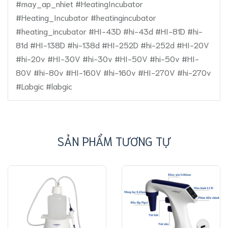
#may_ap_nhiet #HeatingIncubator
#Heating_Incubator #heatingincubator
#heating_incubator #HI-43D #hi-43d #HI-81D #hi-
81d #HI-138D #hi-138d #HI-252D #hi-252d #HI-20V
#hi-20v #HI-30V #hi-30v #HI-50V #hi-50v #HI-
80V #hi-80v #HI-160V #hi-160v #HI-270V #hi-270v
#Labgic #labgic
SẢN PHẨM TƯƠNG TỰ