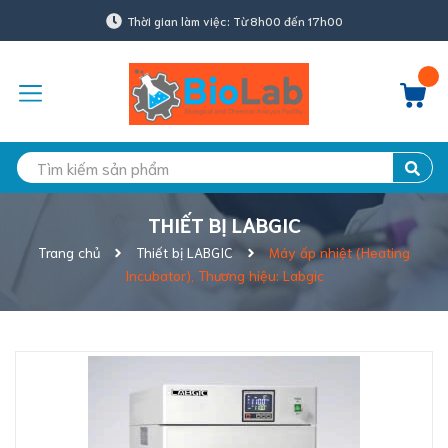
Thời gian làm việc: Từ 8h00 đến 17h00
THIẾT BỊ LABGIC
Trang chủ
Thiết bị LABGIC
Máy ấp nhiệt (Heating
Incubator), Thương hiệu: Labgic