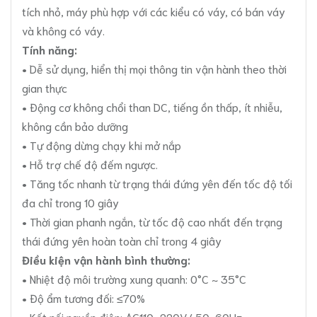
tích nhỏ, máy phù hợp với các kiểu có váy, có bán váy
và không có váy.
Tính năng:
• Dễ sử dụng, hiển thị mọi thông tin vận hành theo thời
gian thực
• Động cơ không chổi than DC, tiếng ồn thấp, ít nhiễu,
không cần bảo dưỡng
• Tự động dừng chạy khi mở nắp
• Hỗ trợ chế độ đếm ngược.
• Tăng tốc nhanh từ trạng thái đứng yên đến tốc độ tối
đa chỉ trong 10 giây
• Thời gian phanh ngắn, từ tốc độ cao nhất đến trạng
thái đứng yên hoàn toàn chỉ trong 4 giây
Điều kiện vận hành bình thường:
• Nhiệt độ môi trường xung quanh: 0°C ~ 35°C
• Độ ẩm tương đối: ≤70%
• Kết nối nguồn điện: AC110~220V/ 50-60Hz