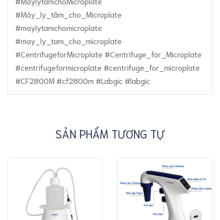
#MáylytâmchoMicroplate
#Máy_ly_tâm_cho_Microplate
#maylytamchomicroplate
#may_ly_tam_cho_microplate
#CentrifugeforMicroplate #Centrifuge_for_Microplate
#centrifugeformicroplate #centrifuge_for_microplate
#CF2800M #cf2800m #Labgic #labgic
SẢN PHẨM TƯƠNG TỰ