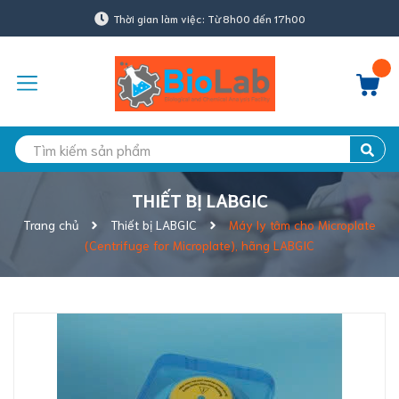
Thời gian làm việc: Từ 8h00 đến 17h00
THIẾT BỊ LABGIC
Trang chủ
Thiết bị LABGIC
Máy ly tâm cho Microplate
(Centrifuge for Microplate), hãng LABGIC