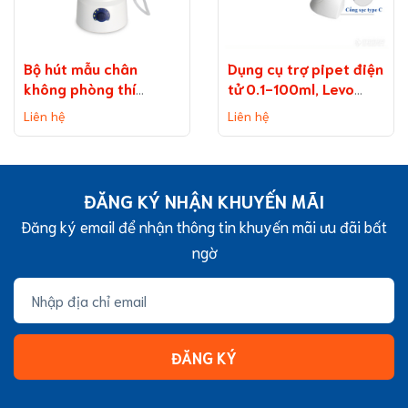
Bộ hút mẫu chân
Dụng cụ trợ pipet điện
không phòng thí
tử 0.1-100ml, Levo
nghiệm bình 2 lít ​​​​​​​
Plus pipette
Liên hệ
Liên hệ
(Vacuum Aspiration
System)
ĐĂNG KÝ NHẬN KHUYẾN MÃI
Đăng ký email để nhận thông tin khuyến mãi ưu đãi bất
ngờ
ĐĂNG KÝ