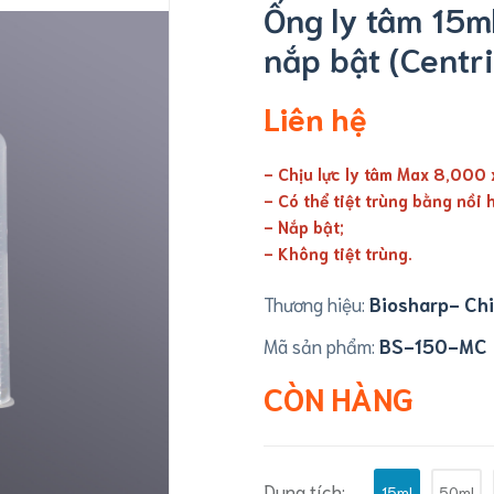
Ống ly tâm 15m
nắp bật (Centri
Liên hệ
- Chịu lực ly tâm Max 8,000 
- Có thể tiệt trùng bằng nồi 
- Nắp bật;
- Không tiệt trùng.
Thương hiệu:
Biosharp- Ch
Mã sản phẩm:
BS-150-MC
CÒN HÀNG
Dung tích:
15ml
50ml