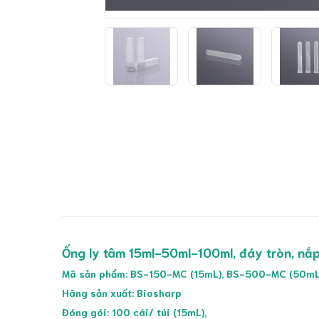
Ống ly tâm 15ml-50ml-100ml, đáy tròn, nắ
Mã sản phẩm: BS-150-MC (15mL), BS-500-MC (50mL
Hãng sản xuất: Biosharp
Đóng gói: 100 cái/ túi (15mL),