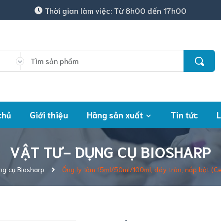
Thời gian làm việc: Từ 8h00 đến 17h00
chủ
Giới thiệu
Hãng sản xuất
Tin tức
L
VẬT TƯ- DỤNG CỤ BIOSHARP
ng cụ Biosharp
Ống ly tâm 15ml/50ml/100ml, đáy tròn, nắp bật (Ce