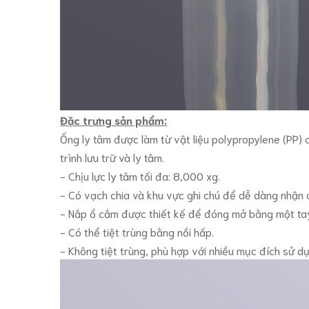
Đặc trưng sản phẩm:
Ống ly tâm được làm từ vật liệu polypropylene (PP) 
trình lưu trữ và ly tâm.
- Chịu lực ly tâm tối đa: 8,000 xg.
- Có vạch chia và khu vực ghi chú để dễ dàng nhận 
- Nắp ổ cắm được thiết kế để đóng mở bằng một ta
- Có thể tiệt trùng bằng nồi hấp.
- Không tiệt trùng, phù hợp với nhiều mục đích sử d