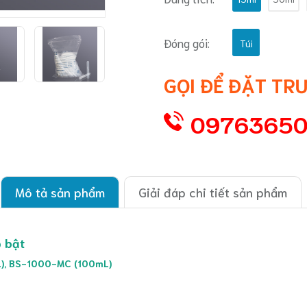
Đóng gói:
Túi
GỌI ĐỂ ĐẶT TR
0976365
Mô tả sản phẩm
Giải đáp chi tiết sản phẩm
p bật
), BS-1000-MC (100mL)