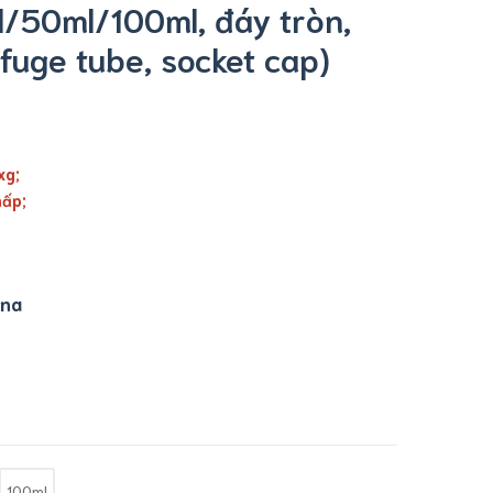
l/50ml/100ml, đáy tròn,
fuge tube, socket cap)
xg;
hấp;
ina
100ml