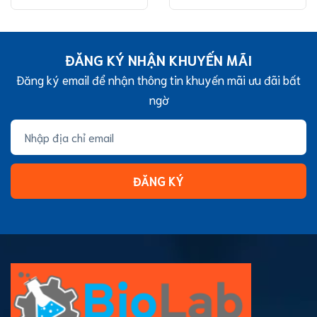
15/20mm, màu trong/
(Contact Plate), BS-
đen, vô trùng từng
65-SD, hãng Biosharp
cái, hãng: Biosharp
ĐĂNG KÝ NHẬN KHUYẾN MÃI
Đăng ký email để nhận thông tin khuyến mãi ưu đãi bất
ngờ
ĐĂNG KÝ