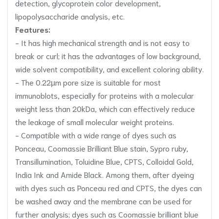
detection, glycoprotein color development,
lipopolysaccharide analysis, etc.
Features:
- It has high mechanical strength and is not easy to
break or curl; it has the advantages of low background,
wide solvent compatibility, and excellent coloring ability.
- The 0.22µm pore size is suitable for most
immunoblots, especially for proteins with a molecular
weight less than 20kDa, which can effectively reduce
the leakage of small molecular weight proteins.
- Compatible with a wide range of dyes such as
Ponceau, Coomassie Brilliant Blue stain, Sypro ruby,
Transillumination, Toluidine Blue, CPTS, Colloidal Gold,
India Ink and Amide Black. Among them, after dyeing
with dyes such as Ponceau red and CPTS, the dyes can
be washed away and the membrane can be used for
further analysis; dyes such as Coomassie brilliant blue