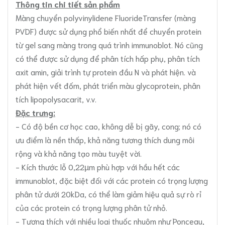
Thông tin chi tiết sản phẩm
Màng chuyển polyvinylidene FluorideTransfer (màng
PVDF) được sử dụng phổ biến nhất để chuyển protein
từ gel sang màng trong quá trình immunoblot. Nó cũng
có thể được sử dụng để phân tích hấp phụ, phân tích
axit amin, giải trình tự protein đầu N và phát hiện. và
phát hiện vết đốm, phát triển màu glycoprotein, phân
tích lipopolysacarit, v.v.
Đặc trưng:
- Có độ bền cơ học cao, không dễ bị gãy, cong; nó có
ưu điểm là nền thấp, khả năng tương thích dung môi
rộng và khả năng tạo màu tuyệt vời.
- Kích thước lỗ 0,22µm phù hợp với hầu hết các
immunoblot, đặc biệt đối với các protein có trọng lượng
phân tử dưới 20kDa, có thể làm giảm hiệu quả sự rò rỉ
của các protein có trọng lượng phân tử nhỏ.
- Tương thích với nhiều loại thuốc nhuộm như Ponceau,