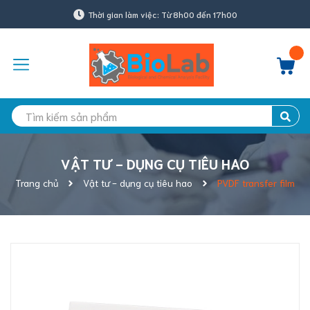
Thời gian làm việc: Từ 8h00 đến 17h00
VẬT TƯ - DỤNG CỤ TIÊU HAO
Trang chủ
Vật tư - dụng cụ tiêu hao
PVDF transfer film