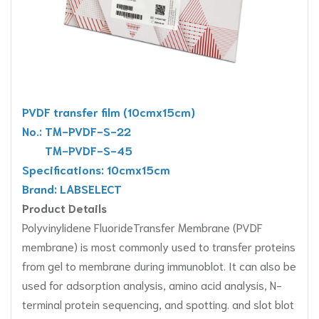
PVDF transfer film (10cmx15cm)
No.: TM-PVDF-S-22
TM-PVDF-S-45
Specifications: 10cmx15cm
Brand: LABSELECT
Product Details
Polyvinylidene FluorideTransfer Membrane (PVDF
membrane) is most commonly used to transfer proteins
from gel to membrane during immunoblot. It can also be
used for adsorption analysis, amino acid analysis, N-
terminal protein sequencing, and spotting. and slot blot