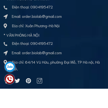
Điện thoại:
0904195472
Email:
order.biolab@gmail.com
Địa chỉ: Xuân Phương-Hà Nội
* VĂN PHÒNG HÀ NỘI
Điện thoại:
0904195472
Email:
order.biolab@gmail.com
Địa chỉ: 64/14 Vũ Hữu, phường Đại Mỗ, TP Hà nội, Hà
Nội,
Bản quyền thuộc về BioLab Việt nam
Cung cấp bởi
Sapo