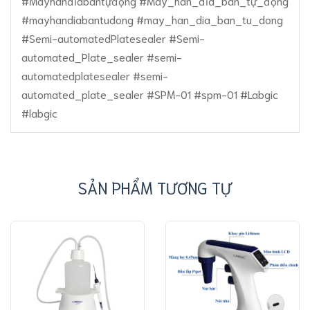
#Máyhànđĩabántựđộng #Máy_hàn_đĩa_bán_tự_động
#mayhandiabantudong #may_han_dia_ban_tu_dong
#Semi-automatedPlatesealer #Semi-
automated_Plate_sealer #semi-
automatedplatesealer #semi-
automated_plate_sealer #SPM-01 #spm-01 #Labgic
#labgic
SẢN PHẨM TƯƠNG TỰ