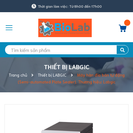
Thời gian làm việc: Từ 8h00 đến 17h00
THIẾT BỊ LABGIC
Trang chủ
Thiết bị LABGIC
Máy hàn đĩa bán tự động
(Semi-automated Plate Sealer), Thương hiệu: Labgic