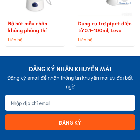
Bộ hút mẫu chân
Dụng cụ trợ pipet điện
không phòng thí
tử 0.1-100ml, Levo
nghiệm bình 2 lít ​​​​​​​
Plus pipette
Liên hệ
Liên hệ
(Vacuum Aspiration
System)
ĐĂNG KÝ NHẬN KHUYẾN MÃI
Đăng ký email để nhận thông tin khuyến mãi ưu đãi bất
ngờ
ĐĂNG KÝ