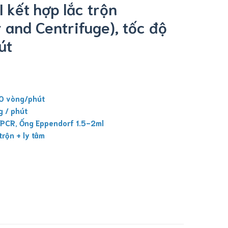
 kết hợp lắc trộn
 and Centrifuge), tốc độ
út
00 vòng/phút
g / phút
 PCR, Ống Eppendorf 1.5-2ml
trộn + ly tâm