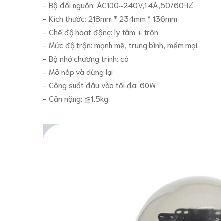
- Bộ đổi nguồn: AC100~240V,1.4A,50/60HZ
- Kích thước: 218mm * 234mm * 136mm
- Chế độ hoạt động: ly tâm + trộn
- Mức độ trộn: mạnh mẽ, trung bình, mềm mại
- Bộ nhớ chương trình: có
- Mở nắp và dừng lại
- Công suất đầu vào tối đa: 60W
- Cân nặng: ≦1,5kg