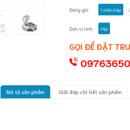
Đóng gói:
1 chiếc/hộp
Đơn vị tính:
Hộp
GỌI ĐỂ ĐẶT TR
0976365
Mô tả sản phẩm
Giải đáp chi tiết sản phẩm