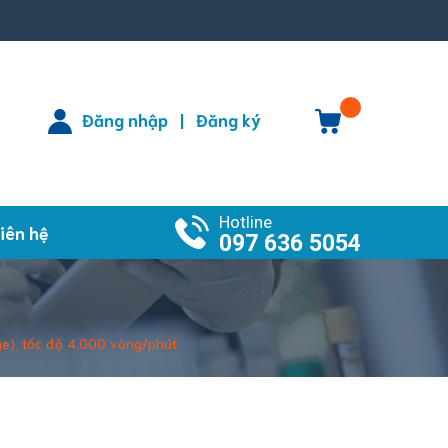
Đăng nhập
Đăng ký
|
Hotline
iên hệ
097 636 5054
ge), tốc độ 4.000 vòng/phút