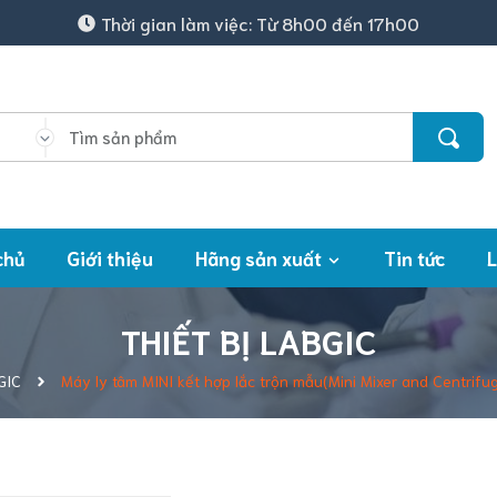
Thời gian làm việc: Từ 8h00 đến 17h00
chủ
Giới thiệu
Hãng sản xuất
Tin tức
L
THIẾT BỊ LABGIC
GIC
Máy ly tâm MINI kết hợp lắc trộn mẫu(Mini Mixer and Centrifu