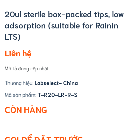
20ul sterile box-packed tips, low
adsorption (suitable for Rainin
LTS)
Liên hệ
Mô tả đang cập nhật
Thương hiệu:
Labselect- China
Mã sản phẩm:
T-R20-LR-R-S
CÒN HÀNG
GỌI ĐỂ ĐẶT TRƯỚC