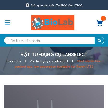
Thời gian làm việc: Từ 8h00 đến 17h00
VẬT TƯ-DỤNG CỤ LABSELECT
Trang chủ
Vật tư-Dụng cụ Labselect
20ul sterile box-
packed tips, low adsorption (suitable for Rainin LTS)