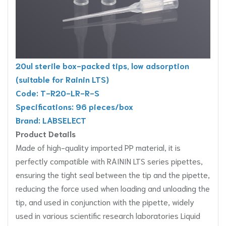
20ul sterile box-packed tips, low adsorption
(suitable for Rainin LTS)
Code: T-R20-LR-R-S
Specifications: 96 pieces/box
Brand: LABSELECT
Product Details
Made of high-quality imported PP material, it is
perfectly compatible with RAININ LTS series pipettes,
ensuring the tight seal between the tip and the pipette,
reducing the force used when loading and unloading the
tip, and used in conjunction with the pipette, widely
used in various scientific research laboratories Liquid