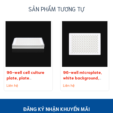
SẢN PHẨM TƯƠNG TỰ
96-well cell culture
96-well microplate,
plate, plate
white background,
on background
medium binding
Liên hệ
Liên hệ
(without TC
capacity
treatment)
ĐĂNG KÝ NHẬN KHUYẾN MÃI