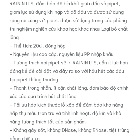
RAININ LTS, đảm bảo độ kín khít giữa đầu và pipet,
giảm lực sử dụng khi nạp và dỡ đầu và được sử dụng
rộng rãi cùng với pipet. được sử dụng trong các phòng
thí nghiệm nghiên cứu khoa học khác nhau Loại bỏ chất
lỏng.
- Thể tích: 20ul, đóng hộp
- Nguyên liệu cao cấp, nguyên liệu PP nhập khẩu
- Tương thích với pipet sê-ri RAININ LTS, cần ít lực hơn
đáng kể để cài đặt và đẩy ra so với hầu hết các đầu
tip pipet thông thường
- Thành trong nhẵn, ít cặn chất lỏng, đảm bảo độ chính
xác của quá trình hút chất lỏng
- Tối ưu hóa kích thước lỗ xốp để đảm bảo khả năng
hấp thụ mẫu trơn tru và tính linh hoạt, độ kín và khả
năng tương thích tốt của sản phẩm
- Không gây sốt, không DNase, không RNase, tiệt trùng
bằng chiếu xạ