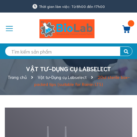
Thời gian làm việc: Từ 8h00 đến 17h00
VẬT TƯ-DỤNG CỤ LABSELECT
Trang chủ
Vật tư-Dụng cụ Labselect
20ul sterile box-
packed tips (suitable for Rainin LTS)