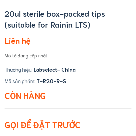
20ul sterile box-packed tips
(suitable for Rainin LTS)
Liên hệ
Mô tả đang cập nhật
Thương hiệu:
Labselect- China
Mã sản phẩm:
T-R20-R-S
CÒN HÀNG
GỌI ĐỂ ĐẶT TRƯỚC