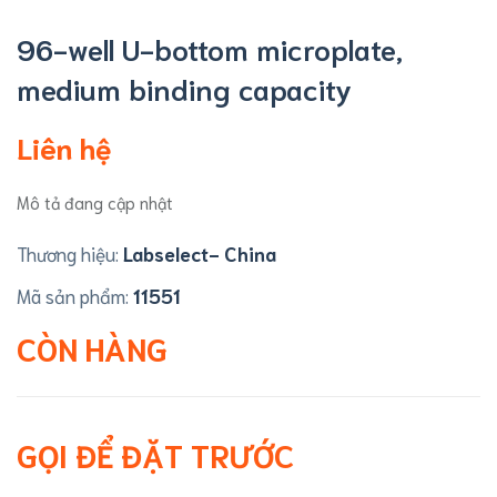
96-well U-bottom microplate,
medium binding capacity
Liên hệ
Mô tả đang cập nhật
Thương hiệu:
Labselect- China
Mã sản phẩm:
11551
CÒN HÀNG
GỌI ĐỂ ĐẶT TRƯỚC