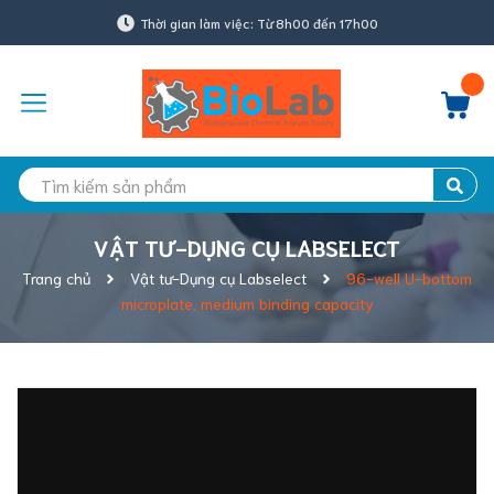
Thời gian làm việc: Từ 8h00 đến 17h00
VẬT TƯ-DỤNG CỤ LABSELECT
Trang chủ
Vật tư-Dụng cụ Labselect
96-well U-bottom
microplate, medium binding capacity