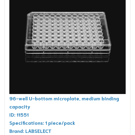
96-well U-bottom microplate, medium binding
capacity
ID: 11551
Specifications: 1 piece/pack
Brand: LABSELECT