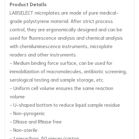
Product Details
LABSELECT microplates are made of pure medical-
grade polystyrene material. After strict process
control, they are ergonomically designed and can be
used for fluorescence analysis and chemical analysis
with chemiluminescence instruments, microplate
readers and other instruments.
- Medium binding force surface, can be used for
immobilization of macromolecules, antibiotic screening,
serological testing and sample storage, etc.
- Uniform cell volume ensures the same reaction
volume
- U-shaped bottom to reduce liquid sample residue
- Non-pyrogenic
- DNase and RNase free
- Non-sterile
- 1 piece/bag, 50 pieces/carton