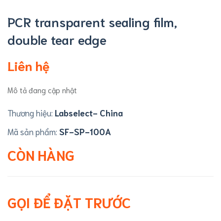
PCR transparent sealing film,
double tear edge
Liên hệ
Mô tả đang cập nhật
Thương hiệu:
Labselect- China
Mã sản phẩm:
SF-SP-100A
CÒN HÀNG
GỌI ĐỂ ĐẶT TRƯỚC