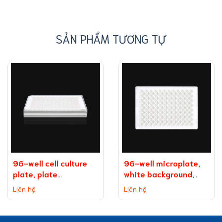
SẢN PHẨM TƯƠNG TỰ
96-well cell culture
96-well microplate,
plate, plate
white background,
on background
medium binding
Liên hệ
Liên hệ
(without TC
capacity
treatment)