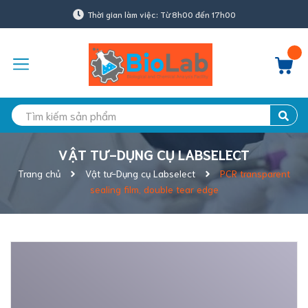
Thời gian làm việc: Từ 8h00 đến 17h00
VẬT TƯ-DỤNG CỤ LABSELECT
Trang chủ
Vật tư-Dụng cụ Labselect
PCR transparent
sealing film, double tear edge