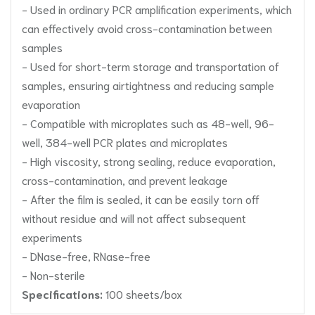
- Used in ordinary PCR amplification experiments, which
can effectively avoid cross-contamination between
samples
- Used for short-term storage and transportation of
samples, ensuring airtightness and reducing sample
evaporation
- Compatible with microplates such as 48-well, 96-
well, 384-well PCR plates and microplates
- High viscosity, strong sealing, reduce evaporation,
cross-contamination, and prevent leakage
- After the film is sealed, it can be easily torn off
without residue and will not affect subsequent
experiments
- DNase-free, RNase-free
- Non-sterile
Specifications:
100 sheets/box