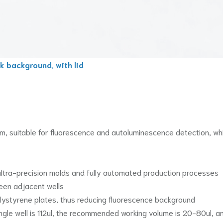
ck background, with lid
tom, suitable for fluorescence and autoluminescence detection, w
 ultra-precision molds and fully automated production processes
ween adjacent wells
polystyrene plates, thus reducing fluorescence background
ngle well is 112ul, the recommended working volume is 20-80ul, a