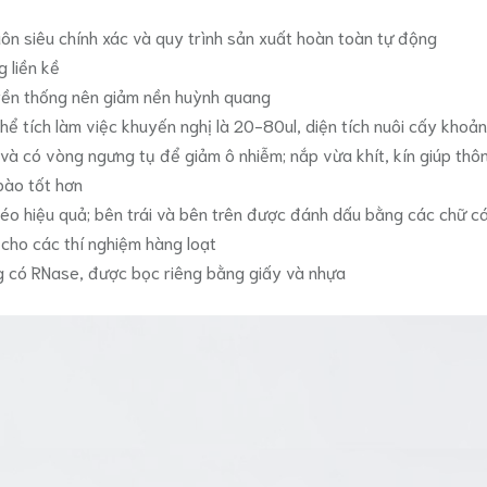
huôn siêu chính xác và quy trình sản xuất hoàn toàn tự động
 liền kề
yền thống nên giảm nền huỳnh quang
 thể tích làm việc khuyến nghị là 20-80ul, diện tích nuôi cấy kho
à có vòng ngưng tụ để giảm ô nhiễm; nắp vừa khít, kín giúp thôn
bào tốt hơn
héo hiệu quả; bên trái và bên trên được đánh dấu bằng các chữ cá
n cho các thí nghiệm hàng loạt
ng có RNase, được bọc riêng bằng giấy và nhựa