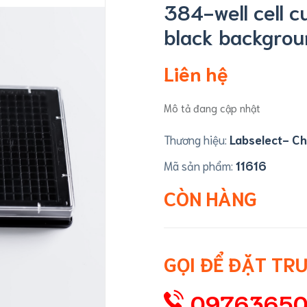
384-well cell cu
black backgroun
Liên hệ
Mô tả đang cập nhật
Thương hiệu:
Labselect- Ch
Mã sản phẩm:
11616
CÒN HÀNG
GỌI ĐỂ ĐẶT TR
0976365