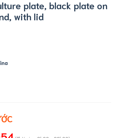
lture plate, black plate on
d, with lid
ina
ƯỚC
054