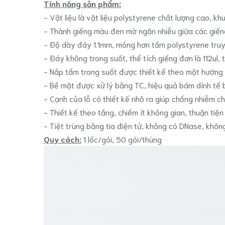
Tính năng sản phẩm:
- Vật liệu là vật liệu polystyrene chất lượng cao, k
- Thành giếng màu đen mờ ngăn nhiễu giữa các giếng
- Độ dày đáy 1.1mm, mỏng hơn tấm polystyrene tru
- Đáy không trong suốt, thể tích giếng đơn là 112ul,
- Nắp tấm trong suốt được thiết kế theo một hướng v
- Bề mặt được xử lý bằng TC, hiệu quả bám dính tế 
- Cạnh của lỗ có thiết kế nhô ra giúp chống nhiễm c
- Thiết kế theo tầng, chiếm ít không gian, thuận tiệ
- Tiệt trùng bằng tia điện tử, không có DNase, khô
Quy cách:
1 lốc/gói, 50 gói/thùng