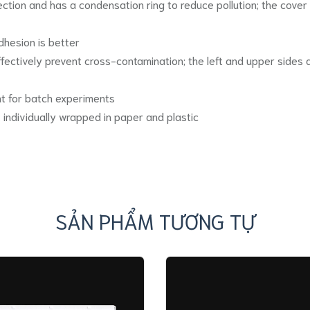
ction and has a condensation ring to reduce pollution; the cover i
adhesion is better
ffectively prevent cross-contamination; the left and upper sides
t for batch experiments
 individually wrapped in paper and plastic
SẢN PHẨM TƯƠNG TỰ