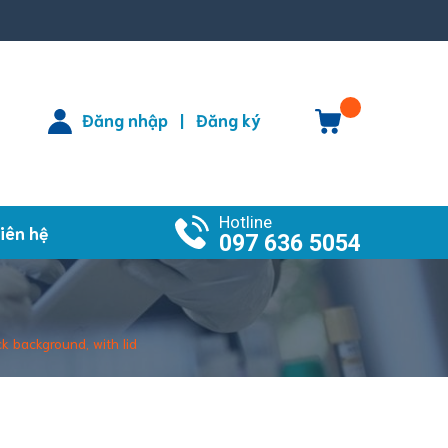
Đăng nhập
Đăng ký
|
Hotline
iên hệ
097 636 5054
ck background, with lid