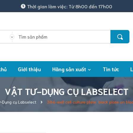
Thời gian làm việc: Từ 8h00 đến 17h00
chủ
Giới thiệu
Hãng sản xuất
Tin tức
L
VẬT TƯ-DỤNG CỤ LABSELECT
ư-Dụng cụ Labselect
384-well cell culture plate, black plate on bla