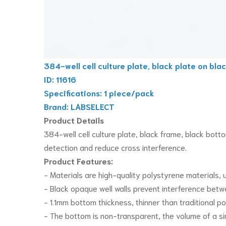
384-well cell culture plate, black plate on bla
ID: 11616
Specifications: 1 piece/pack
Brand: LABSELECT
Product Details
384-well cell culture plate, black frame, black bot
detection and reduce cross interference.
Product Features:
- Materials are high-quality polystyrene materials,
- Black opaque well walls prevent interference bet
- 1.1mm bottom thickness, thinner than traditional 
- The bottom is non-transparent, the volume of a si