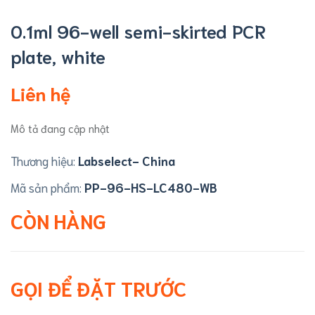
0.1ml 96-well semi-skirted PCR
plate, white
Liên hệ
Mô tả đang cập nhật
Thương hiệu:
Labselect- China
Mã sản phẩm:
PP-96-HS-LC480-WB
CÒN HÀNG
GỌI ĐỂ ĐẶT TRƯỚC