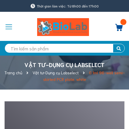
Thời gian làm việc: Từ 8h00 đến 17h00
VẬT TƯ-DỤNG CỤ LABSELECT
Trang chủ
Vật tư-Dụng cụ Labselect
0.1ml 96-well semi-
skirted PCR plate, white