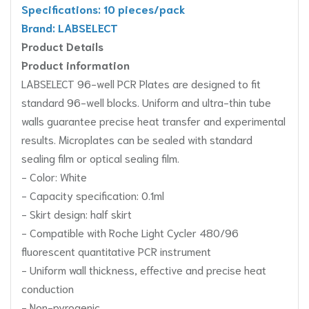
Specifications: 10 pieces/pack
Brand: LABSELECT
Product Details
Product information
LABSELECT 96-well PCR Plates are designed to fit
standard 96-well blocks. Uniform and ultra-thin tube
walls guarantee precise heat transfer and experimental
results. Microplates can be sealed with standard
sealing film or optical sealing film.
- Color: White
- Capacity specification: 0.1ml
- Skirt design: half skirt
- Compatible with Roche Light Cycler 480/96
fluorescent quantitative PCR instrument
- Uniform wall thickness, effective and precise heat
conduction
- Non-pyrogenic