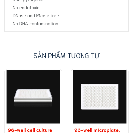
- No endotoxin
- DNase and RNase free
- No DNA contamination
SẢN PHẨM TƯƠNG TỰ
96-well cell culture
96-well microplate,