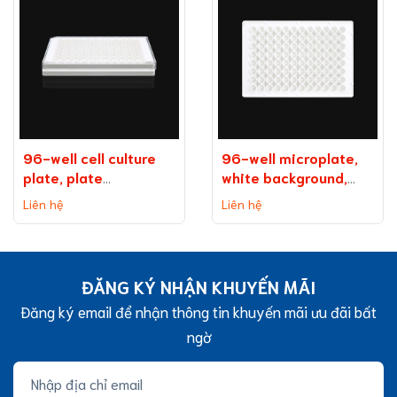
96-well cell culture
96-well microplate,
plate, plate
white background,
on background
medium binding
Liên hệ
Liên hệ
(without TC
capacity
treatment)
ĐĂNG KÝ NHẬN KHUYẾN MÃI
Đăng ký email để nhận thông tin khuyến mãi ưu đãi bất
ngờ