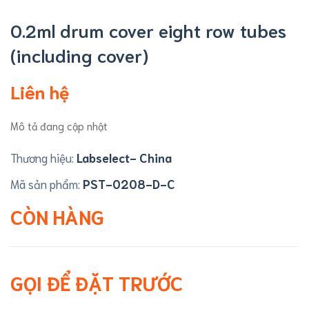
0.2ml drum cover eight row tubes
(including cover)
Liên hệ
Mô tả đang cập nhật
Thương hiệu:
Labselect- China
Mã sản phẩm:
PST-0208-D-C
CÒN HÀNG
GỌI ĐỂ ĐẶT TRƯỚC