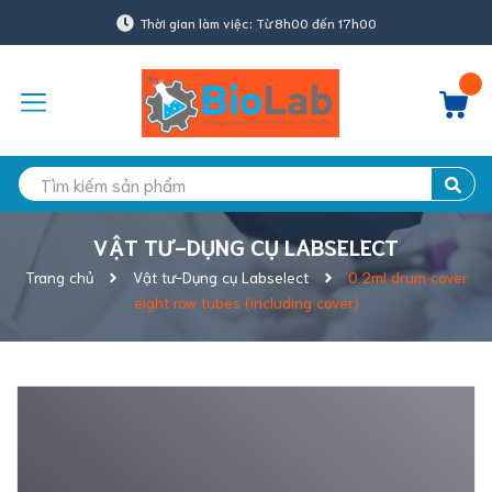
Thời gian làm việc: Từ 8h00 đến 17h00
VẬT TƯ-DỤNG CỤ LABSELECT
Trang chủ
Vật tư-Dụng cụ Labselect
0.2ml drum cover
eight row tubes (including cover)