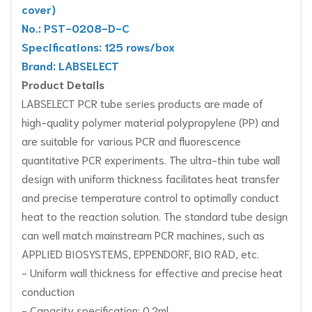
cover)
No.: PST-0208-D-C
Specifications: 125 rows/box
Brand: LABSELECT
Product Details
LABSELECT PCR tube series products are made of
high-quality polymer material polypropylene (PP) and
are suitable for various PCR and fluorescence
quantitative PCR experiments. The ultra-thin tube wall
design with uniform thickness facilitates heat transfer
and precise temperature control to optimally conduct
heat to the reaction solution. The standard tube design
can well match mainstream PCR machines, such as
APPLIED BIOSYSTEMS, EPPENDORF, BIO RAD, etc.
- Uniform wall thickness for effective and precise heat
conduction
- Capacity specification: 0.2ml