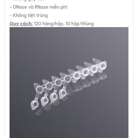
- DNase và RNase miễn phí
- Không tiệt trùng
Quy cách:
120 hàng/hộp, 10 hộp/thùng