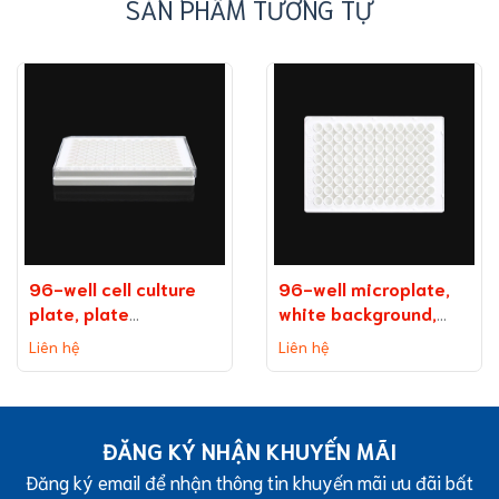
SẢN PHẨM TƯƠNG TỰ
96-well cell culture
96-well microplate,
plate, plate
white background,
on background
medium binding
Liên hệ
Liên hệ
(without TC
capacity
treatment)
ĐĂNG KÝ NHẬN KHUYẾN MÃI
Đăng ký email để nhận thông tin khuyến mãi ưu đãi bất