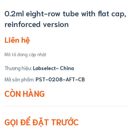
0.2ml eight-row tube with flat cap,
reinforced version
Liên hệ
Mô tả đang cập nhật
Thương hiệu:
Labselect- China
Mã sản phẩm:
PST-0208-AFT-CB
CÒN HÀNG
GỌI ĐỂ ĐẶT TRƯỚC