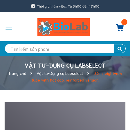
Thời gian làm việc: Từ 8h00 đến 17h00
VẬT TƯ-DỤNG CỤ LABSELECT
Trang chủ
Vật tư-Dụng cụ Labselect
0.2ml eight-row
tube with flat cap, reinforced version