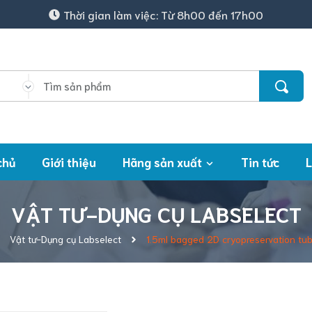
Thời gian làm việc: Từ 8h00 đến 17h00
chủ
Giới thiệu
Hãng sản xuất
Tin tức
L
VẬT TƯ-DỤNG CỤ LABSELECT
Vật tư-Dụng cụ Labselect
1.5ml bagged 2D cryopreservation tub