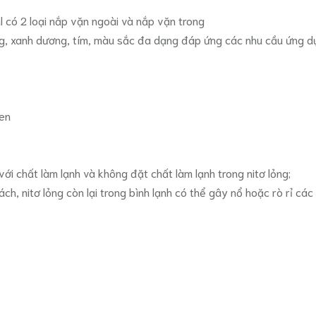
ml có 2 loại nắp vặn ngoài và nắp vặn trong
ng, xanh dương, tím, màu sắc đa dạng đáp ứng các nhu cầu ứng 
en
i chất làm lạnh và không đặt chất làm lạnh trong nitơ lỏng;
 nitơ lỏng còn lại trong bình lạnh có thể gây nổ hoặc rò rỉ các 