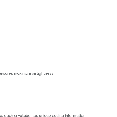
 ensures maximum airtightness
e, each cryotube has unique coding information,