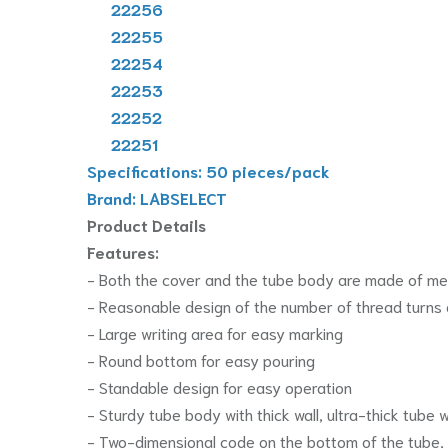
22256
22255
22254
22253
22252
22251
Specifications: 50 pieces/pack
Brand: LABSELECT
Product Details
Features:
- Both the cover and the tube body are made of me
- Reasonable design of the number of thread turns e
- Large writing area for easy marking
- Round bottom for easy pouring
- Standable design for easy operation
- Sturdy tube body with thick wall, ultra-thick tube 
- Two-dimensional code on the bottom of the tube, 