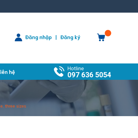
Đăng nhập
Đăng ký
|
Hotline
iên hệ
097 636 5054
e, three sizes