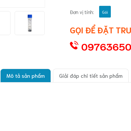
Đơn vị tính:
Gói
GỌI ĐỂ ĐẶT TR
0976365
Mô tả sản phẩm
Giải đáp chi tiết sản phẩm