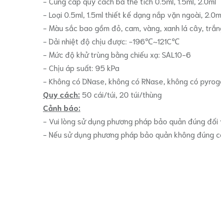
- Cung cấp quy cách ba thể tích 0.5ml, 1.5ml, 2.0ml
- Loại 0.5ml, 1.5ml thiết kế dạng nắp vặn ngoài, 2.0
- Màu sắc bao gồm đỏ, cam, vàng, xanh lá cây, trắ
- Dải nhiệt độ chịu được: -196℃~121C℃
- Mức độ khử trùng bằng chiếu xạ: SAL10-6
- Chịu áp suất: 95 kPa
- Không có DNase, không có RNase, không có pyrog
Quy cách:
50 cái/túi, 20 túi/thùng
Cảnh báo:
- Vui lòng sử dụng phương pháp bảo quản đúng đối vớ
- Nếu sử dụng phương pháp bảo quản không đúng cách,