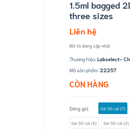
1.5ml bagged 2
three sizes
Liên hệ
Mô tả đang cập nhật
Thương hiệu:
Labselect- Ch
Mã sản phẩm:
22257
CÒN HÀNG
Đóng gói:
Gói 50 cái (7)
Gói 50 cái (3)
Gói 50 cái (2)