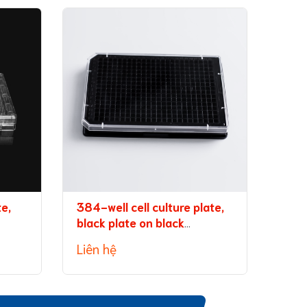
te,
384-well cell culture plate,
96-w
black plate on black
tran
background, with lid
medi
Liên hệ
Liên