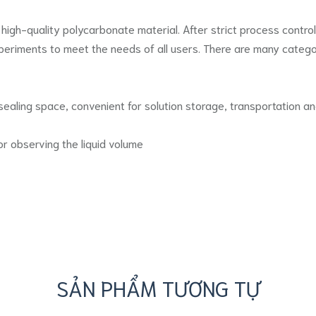
 high-quality polycarbonate material. After strict process contr
experiments to meet the needs of all users. There are many catego
sealing space, convenient for solution storage, transportation a
or observing the liquid volume
SẢN PHẨM TƯƠNG TỰ