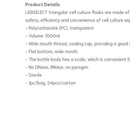
Product Details
LABSELECT triangular cell culture flasks are made of
safety, efficiency and convenience of cell culture 
- Polycarbonate (PC), transparent
- Volume: 1000ml
- Wide mouth thread, sealing cap, providing a good 
- Flat bottom, wide mouth
- The bottle body has a scale, which is convenient f
- No DNase, RNase, no pyrogen
- Sterile
- 1pc/bag, 24pcs/carton