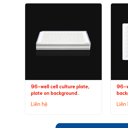
96-well cell culture plate,
96-w
plate on background
back
(without TC treatment)
capa
Liên hệ
Liên