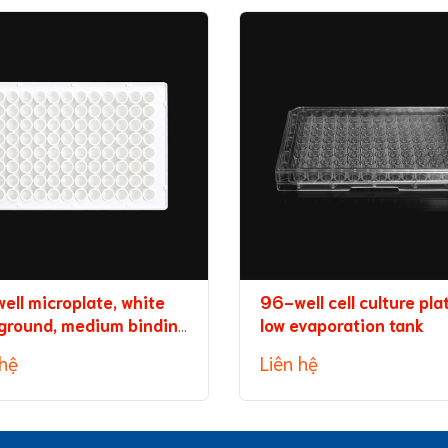
ell microplate, white
96-well cell culture pla
ground, medium binding
low evaporation tank
city
 hệ
Liên hệ