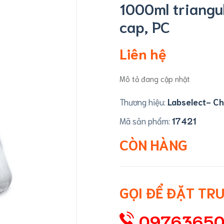
1000ml triangula
cap, PC
Liên hệ
Mô tả đang cập nhật
Thương hiệu:
Labselect- Ch
Mã sản phẩm:
17421
CÒN HÀNG
GỌI ĐỂ ĐẶT TR
0976365