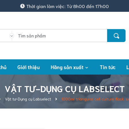
Thời gian làm việc: Từ 8h00 đến 17h00
chủ
Giới thiệu
Hãng sản xuất
Tin tức
L
VẬT TƯ-DỤNG CỤ LABSELECT
Vật tư-Dụng cụ Labselect
1000ml triangular cell culture flask, 