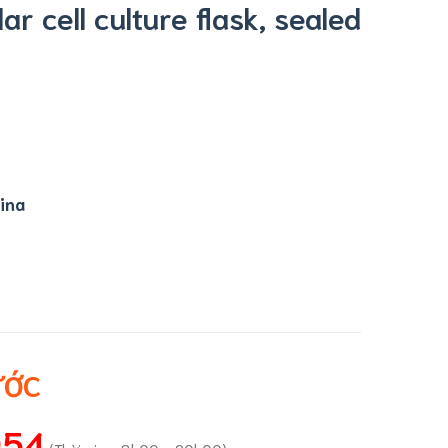
r cell culture flask, sealed
ina
ƯỚC
054