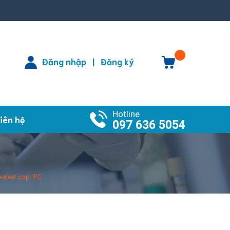
Đăng nhập
Đăng ký
|
Hotline
iên hệ
097 636 5054
sealed cap, PC