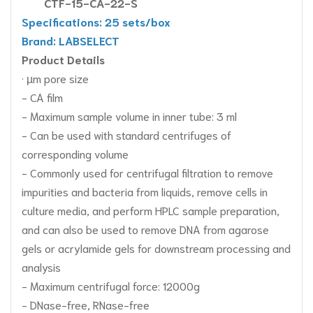
CTF-15-CA-22-S
Specifications: 25 sets/box
Brand: LABSELECT
Product Details
· µm pore size
- CA film
- Maximum sample volume in inner tube: 3 ml
- Can be used with standard centrifuges of
corresponding volume
- Commonly used for centrifugal filtration to remove
impurities and bacteria from liquids, remove cells in
culture media, and perform HPLC sample preparation,
and can also be used to remove DNA from agarose
gels or acrylamide gels for downstream processing and
analysis
- Maximum centrifugal force: 12000g
- DNase-free, RNase-free