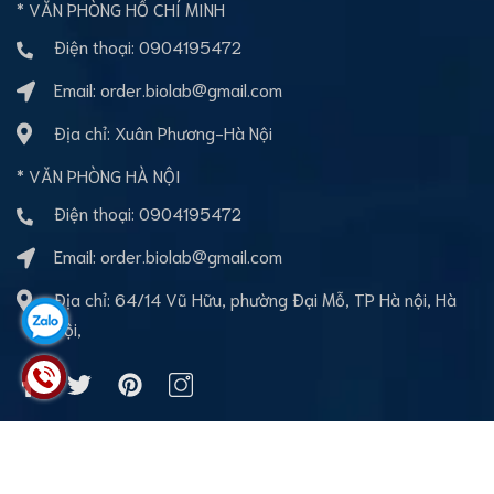
* VĂN PHÒNG HỒ CHÍ MINH
Điện thoại:
0904195472
Email:
order.biolab@gmail.com
Địa chỉ: Xuân Phương-Hà Nội
* VĂN PHÒNG HÀ NỘI
Điện thoại:
0904195472
Email:
order.biolab@gmail.com
Địa chỉ: 64/14 Vũ Hữu, phường Đại Mỗ, TP Hà nội, Hà
Nội,
Bản quyền thuộc về BioLab Việt nam
Cung cấp bởi
Sapo