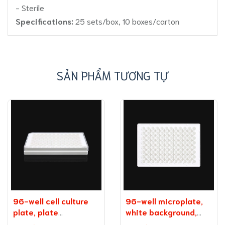
- Sterile
Specifications:
25 sets/box, 10 boxes/carton
SẢN PHẨM TƯƠNG TỰ
96-well cell culture
96-well microplate,
plate, plate
white background,
on background
medium binding