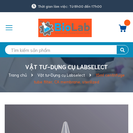
Thời gian làm việc: Từ 8h00 đến 17h00
VẬT TƯ-DỤNG CỤ LABSELECT
Trang chủ
Vật tư-Dụng cụ Labselect
15ml centrifuge
tube filter, CA membrane, sterilized