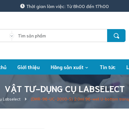
Thời gian làm việc: Từ 8h00 đến 17h00
chủ
Giới thiệu
Hãng sản xuất
Tin tức
L
VẬT TƯ-DỤNG CỤ LABSELECT
ụ Labselect
(DWR-96-UC-2000-S) 2.0ml 96-well U-bottom transpar