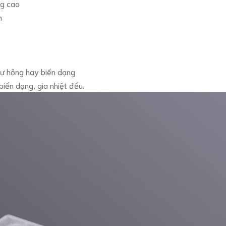
ng cao
n
hư hỏng hay biến dạng
biến dạng, gia nhiệt đều.