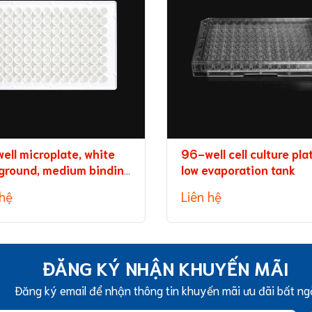
ell microplate, white
96-well cell culture pla
ground, medium binding
low evaporation tank
city
 hệ
Liên hệ
ĐĂNG KÝ NHẬN KHUYẾN MÃI
Đăng ký email để nhận thông tin khuyến mãi ưu đãi bất ng