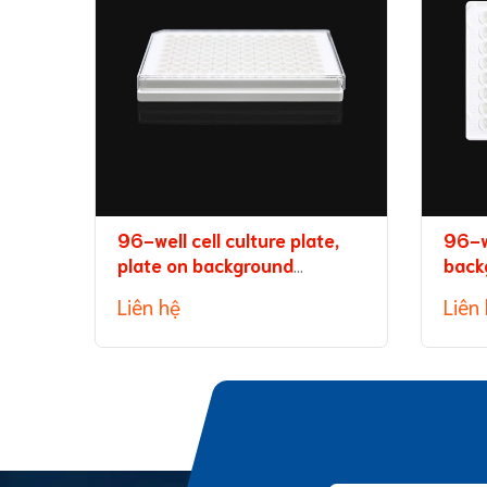
96-well cell culture plate,
96-w
plate on background
back
(without TC treatment)
capa
Liên hệ
Liên