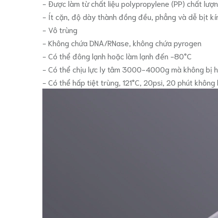
- Được làm từ chất liệu polypropylene (PP) chất lượ
- Ít cặn, độ dày thành đồng đều, phẳng và dễ bịt kí
- Vô trùng
- Không chứa DNA/RNase, không chứa pyrogen
- Có thể đông lạnh hoặc làm lạnh đến -80°C
- Có thể chịu lực ly tâm 3000-4000g mà không bị 
- Có thể hấp tiệt trùng, 121°C, 20psi, 20 phút không 