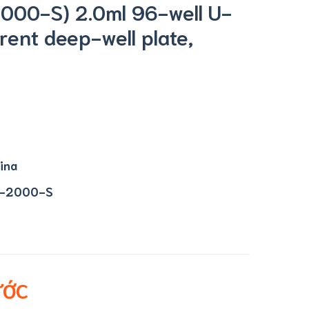
00-S) 2.0ml 96-well U-
rent deep-well plate,
ina
-2000-S
ƯỚC