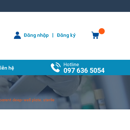
Đăng nhập
Đăng ký
|
Hotline
iên hệ
097 636 5054
ent deep-well plate, sterile