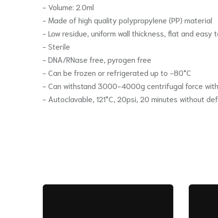
- Volume: 2.0ml
- Made of high quality polypropylene (PP) material
- Low residue, uniform wall thickness, flat and easy t
- Sterile
- DNA/RNase free, pyrogen free
- Can be frozen or refrigerated up to -80°C
- Can withstand 3000-4000g centrifugal force wit
- Autoclavable, 121°C, 20psi, 20 minutes without de