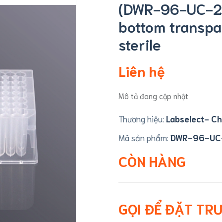
(DWR-96-UC-20
bottom transpa
sterile
Liên hệ
Mô tả đang cập nhật
Thương hiệu:
Labselect- Ch
Mã sản phẩm:
DWR-96-UC
CÒN HÀNG
GỌI ĐỂ ĐẶT TR