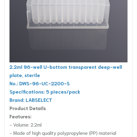
2.2ml 96-well U-bottom transparent deep-well
plate, sterile
No.: DWS-96-UC-2200-S
Specifications: 5 pieces/pack
Brand: LABSELECT
Product Details
Features:
- Volume: 2.2ml
- Made of high quality polypropylene (PP) material