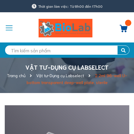
Thời gian làm việc: Từ 8h00 đến 17h00
VẬT TƯ-DỤNG CỤ LABSELECT
Trang chủ
Vật tư-Dụng cụ Labselect
2.2ml 96-well U-
bottom transparent deep-well plate, sterile