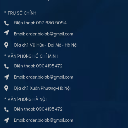
* TRỤ SỞ CHÍNH
Điện thoại:
097 636 5054
Email:
order.biolab@gmail.com
Địa chỉ: Vũ Hữu- Đại Mỗ- Hà Nội
* VĂN PHÒNG HỒ CHÍ MINH
Điện thoại:
0904195472
Email:
order.biolab@gmail.com
Địa chỉ: Xuân Phương-Hà Nội
* VĂN PHÒNG HÀ NỘI
Điện thoại:
0904195472
Email:
order.biolab@gmail.com