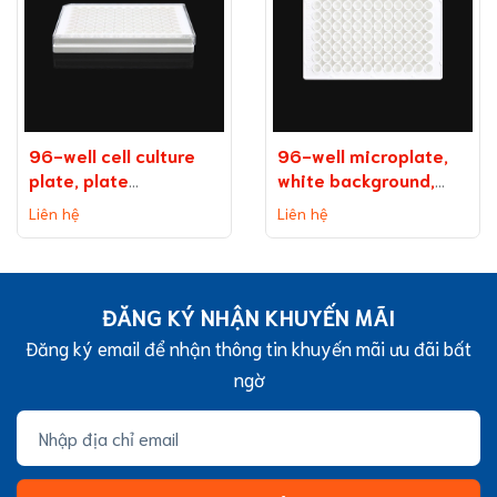
96-well cell culture
96-well microplate,
plate, plate
white background,
on background
medium binding
Liên hệ
Liên hệ
(without TC
capacity
treatment)
ĐĂNG KÝ NHẬN KHUYẾN MÃI
Đăng ký email để nhận thông tin khuyến mãi ưu đãi bất
ngờ