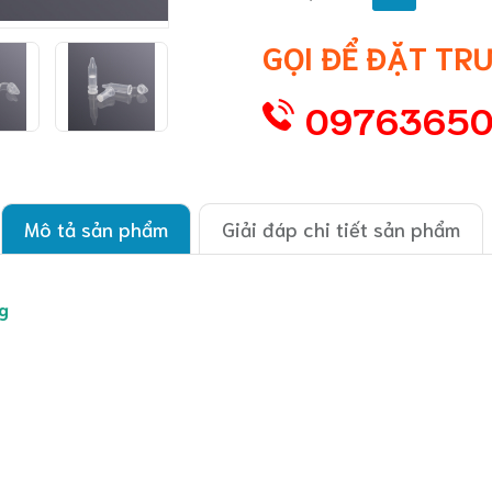
GỌI ĐỂ ĐẶT TR
0976365
Mô tả sản phẩm
Giải đáp chi tiết sản phẩm
ng