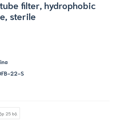
tube filter, hydrophobic
 sterile
ina
DFB-22-S
ộp 25 bộ.