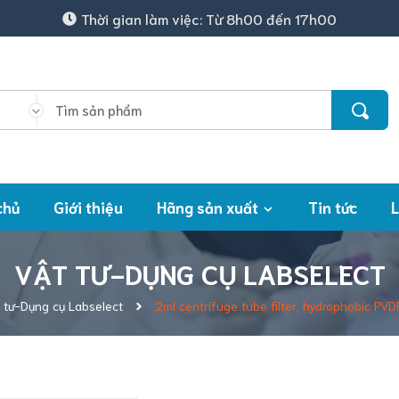
Thời gian làm việc: Từ 8h00 đến 17h00
chủ
Giới thiệu
Hãng sản xuất
Tin tức
L
VẬT TƯ-DỤNG CỤ LABSELECT
 tư-Dụng cụ Labselect
2ml centrifuge tube filter, hydrophobic PVD