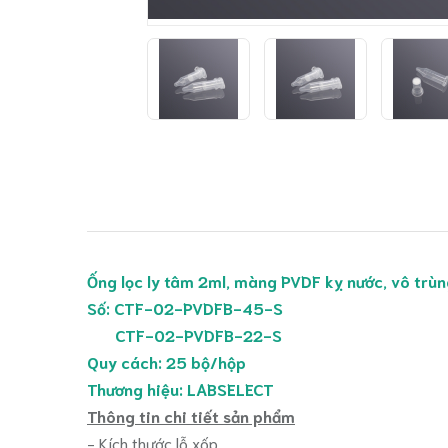
Ống lọc ly tâm 2ml, màng PVDF kỵ nước, vô trù
Số: CTF-02-PVDFB-45-S
CTF-02-PVDFB-22-S
Quy cách: 25 bộ/hộp
Thương hiệu: LABSELECT
Thông tin chi tiết sản phẩm
- Kích thước lỗ xốp