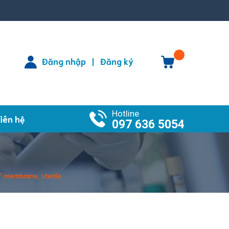
Đăng nhập
Đăng ký
|
Hotline
iên hệ
097 636 5054
F membrane, sterile