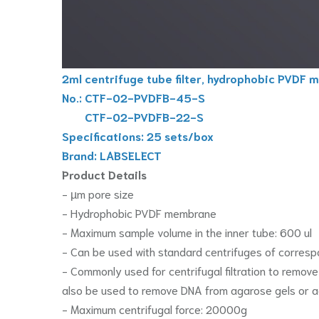
2ml centrifuge tube filter, hydrophobic PVDF 
No.: CTF-02-PVDFB-45-S
CTF-02-PVDFB-22-S
Specifications: 25 sets/box
Brand: LABSELECT
Product Details
- µm pore size
- Hydrophobic PVDF membrane
- Maximum sample volume in the inner tube: 600 ul
- Can be used with standard centrifuges of corres
- Commonly used for centrifugal filtration to remove
also be used to remove DNA from agarose gels or a
- Maximum centrifugal force: 20000g