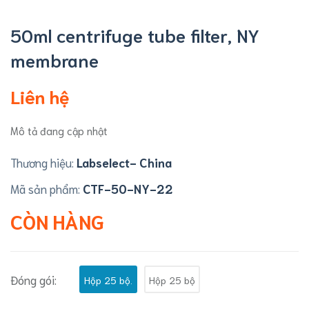
50ml centrifuge tube filter, NY
membrane
Liên hệ
Mô tả đang cập nhật
Thương hiệu:
Labselect- China
Mã sản phẩm:
CTF-50-NY-22
CÒN HÀNG
Đóng gói:
Hộp 25 bộ.
Hộp 25 bộ