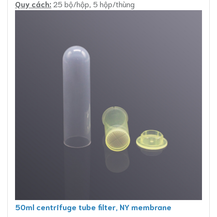
Quy cách:
25 bộ/hộp, 5 hộp/thùng
50ml centrifuge tube filter, NY membrane