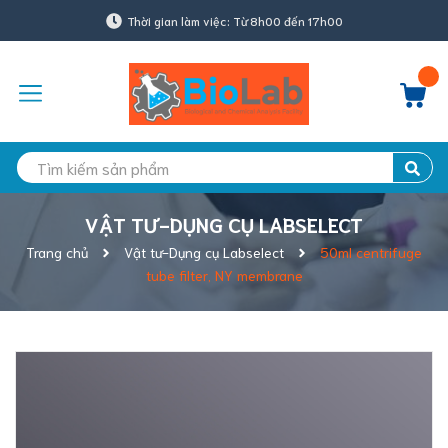
Thời gian làm việc: Từ 8h00 đến 17h00
VẬT TƯ-DỤNG CỤ LABSELECT
Trang chủ
Vật tư-Dụng cụ Labselect
50ml centrifuge
tube filter, NY membrane