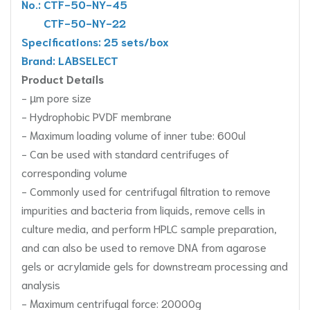
No.: CTF-50-NY-45
CTF-50-NY-22
Specifications: 25 sets/box
Brand: LABSELECT
Product Details
- µm pore size
- Hydrophobic PVDF membrane
- Maximum loading volume of inner tube: 600ul
- Can be used with standard centrifuges of
corresponding volume
- Commonly used for centrifugal filtration to remove
impurities and bacteria from liquids, remove cells in
culture media, and perform HPLC sample preparation,
and can also be used to remove DNA from agarose
gels or acrylamide gels for downstream processing and
analysis
- Maximum centrifugal force: 20000g