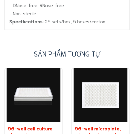
- DNase-free, RNase-free
- Non-sterile
Specifications:
25 sets/box, 5 boxes/carton
SẢN PHẨM TƯƠNG TỰ
96-well cell culture
96-well microplate,