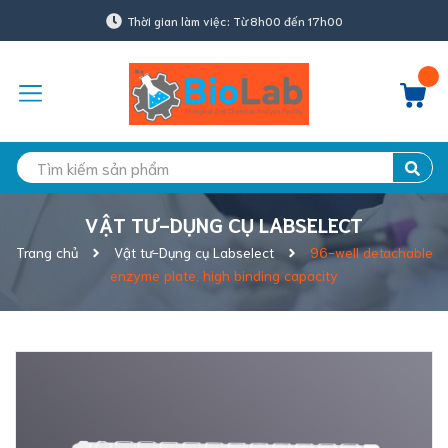
Thời gian làm việc: Từ 8h00 đến 17h00
VẬT TƯ-DỤNG CỤ LABSELECT
Trang chủ
Vật tư-Dụng cụ Labselect
96-well detachable
enzyme plate, high binding capacity