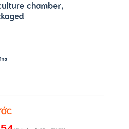
culture chamber,
ckaged
ina
ƯỚC
054