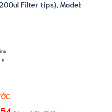
00ul Filter tips), Model:
ina
-S
ƯỚC
054