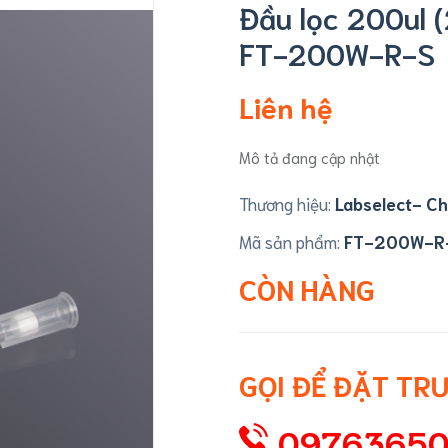
Đầu lọc 200ul (2
FT-200W-R-S
Liên hệ
Mô tả đang cập nhật
Thương hiệu:
Labselect- Ch
Mã sản phẩm:
FT-200W-R
CÒN HÀNG
GỌI ĐỂ ĐẶT TR
0976365