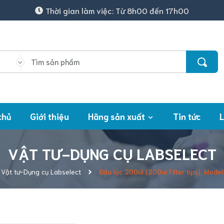
Thời gian làm việc: Từ 8h00 đến 17h00
chủ
Giới thiệu
Hãng sản xuất
Tin tức
L
VẬT TƯ-DỤNG CỤ LABSELECT
Vật tư-Dụng cụ Labselect
Đầu lọc 200ul (200ul Filter tips), Mod