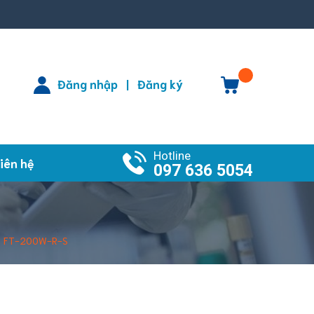
Đăng nhập
Đăng ký
|
Hotline
iên hệ
097 636 5054
el: FT-200W-R-S