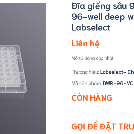
Đĩa giếng sâu 
96-well deep we
Labselect
Liên hệ
Mô tả đang cập nhật
Thương hiệu:
Labselect- Ch
Mã sản phẩm:
DWR-96-VC
CÒN HÀNG
GỌI ĐỂ ĐẶT TR