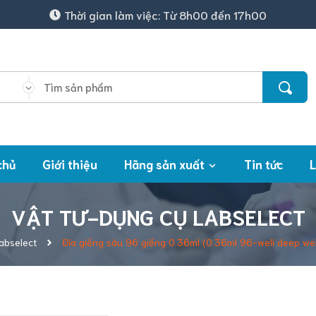
Thời gian làm việc: Từ 8h00 đến 17h00
chủ
Giới thiệu
Hãng sản xuất
Tin tức
L
VẬT TƯ-DỤNG CỤ LABSELECT
abselect
Đĩa giếng sâu 96 giếng 0.36ml (0.36ml 96-well deep well