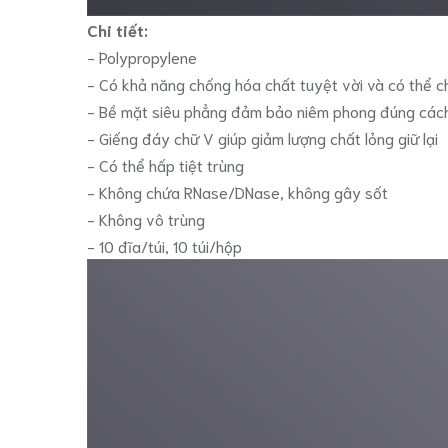
Chi tiết:
- Polypropylene
- Có khả năng chống hóa chất tuyệt vời và có thể c
- Bề mặt siêu phẳng đảm bảo niêm phong đúng các
- Giếng đáy chữ V giúp giảm lượng chất lỏng giữ lại
- Có thể hấp tiệt trùng
- Không chứa RNase/DNase, không gây sốt
- Không vô trùng
- 10 đĩa/túi, 10 túi/hộp