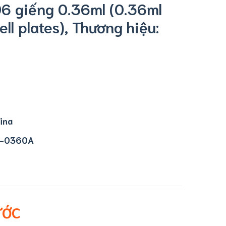
96 giếng 0.36ml (0.36ml
ll plates), Thương hiệu:
ina
-0360A
ƯỚC