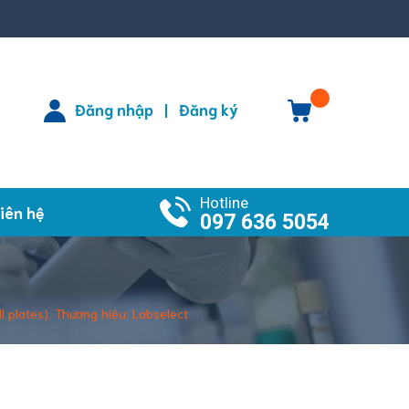
Đăng nhập
Đăng ký
|
Hotline
iên hệ
097 636 5054
 plates), Thương hiệu: Labselect