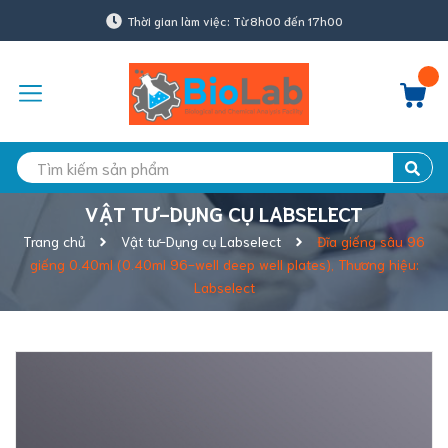
Thời gian làm việc: Từ 8h00 đến 17h00
VẬT TƯ-DỤNG CỤ LABSELECT
Trang chủ
Vật tư-Dụng cụ Labselect
Đĩa giếng sâu 96
giếng 0.40ml (0.40ml 96-well deep well plates), Thương hiệu:
Labselect