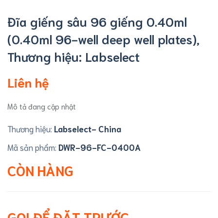
Đĩa giếng sâu 96 giếng 0.40ml
(0.40ml 96-well deep well plates),
Thương hiệu: Labselect
Liên hệ
Mô tả đang cập nhật
Thương hiệu:
Labselect- China
Mã sản phẩm:
DWR-96-FC-0400A
CÒN HÀNG
GỌI ĐỂ ĐẶT TRƯỚC