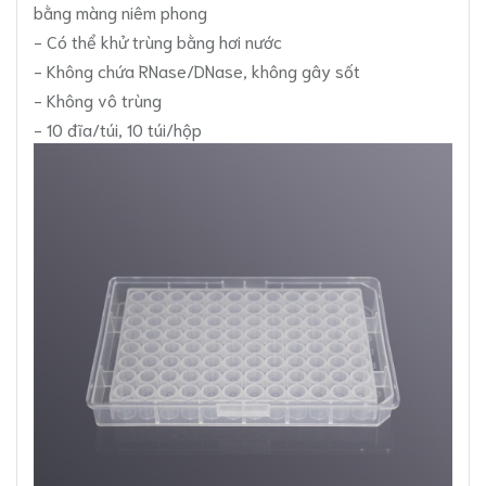
bằng màng niêm phong
- Có thể khử trùng bằng hơi nước
- Không chứa RNase/DNase, không gây sốt
- Không vô trùng
- 10 đĩa/túi, 10 túi/hộp