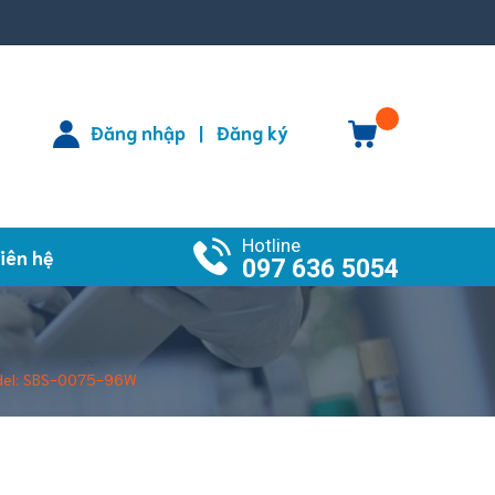
Đăng nhập
Đăng ký
|
Hotline
iên hệ
097 636 5054
 Model: SBS-0075-96W