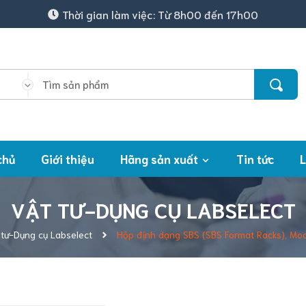
Thời gian làm việc: Từ 8h00 đến 17h00
chủ
Giới thiệu
Hãng sản xuất
Tin tức
L
VẬT TƯ-DỤNG CỤ LABSELECT
 tư-Dụng cụ Labselect
Hộp định dạng SBS (​​​​​​​SBS Format Racks),