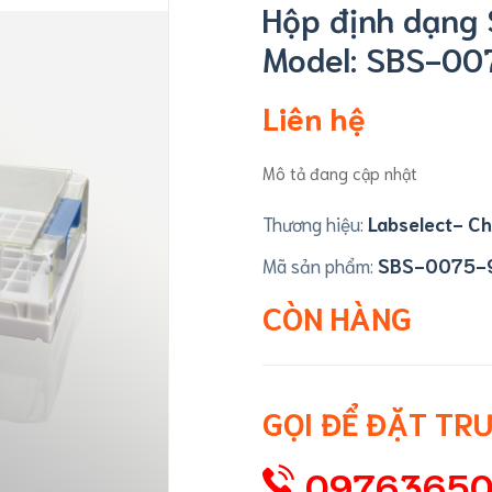
Hộp định dạng SBS
Model: SBS-0
Liên hệ
Mô tả đang cập nhật
Thương hiệu:
Labselect- Ch
Mã sản phẩm:
SBS-0075-
CÒN HÀNG
GỌI ĐỂ ĐẶT TR
0976365