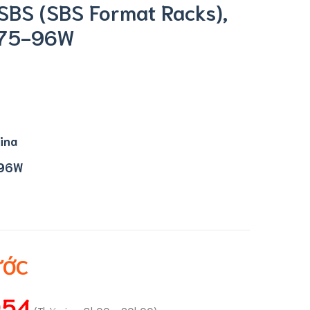
 (​​​​​​​SBS Format Racks),
075-96W
ina
96W
ƯỚC
054