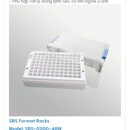
- Phù hợp với lọ đông lạnh SBS có ren ngoài 2.0ml.
SBS Format Racks
Model: SBS-0200-48W