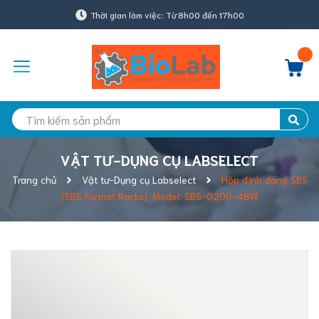
Thời gian làm việc: Từ 8h00 đến 17h00
VẬT TƯ-DỤNG CỤ LABSELECT
Trang chủ
Vật tư-Dụng cụ Labselect
Hộp định dạng SBS
(SBS Format Racks), Model: SBS-0200-48W