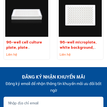
96-well cell culture
96-well microplate,
plate, plate
white background,
on background
medium binding
Liên hệ
Liên hệ
(without TC
capacity
treatment)
ĐĂNG KÝ NHẬN KHUYẾN MÃI
Đăng ký email để nhận thông tin khuyến mãi ưu đãi bất
ngờ