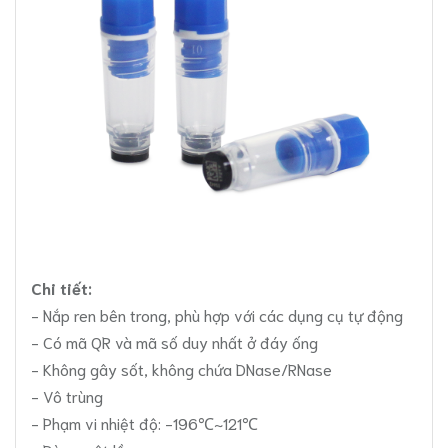
Chi tiết:
- Nắp ren bên trong, phù hợp với các dụng cụ tự động
- Có mã QR và mã số duy nhất ở đáy ống
- Không gây sốt, không chứa DNase/RNase
- Vô trùng
- Phạm vi nhiệt độ: -196℃~121℃