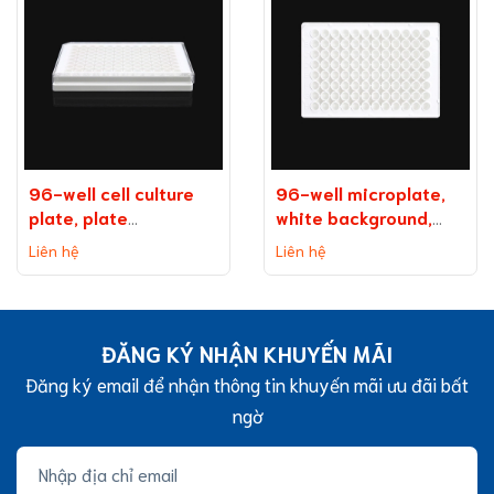
96-well cell culture
96-well microplate,
plate, plate
white background,
on background
medium binding
Liên hệ
Liên hệ
(without TC
capacity
treatment)
ĐĂNG KÝ NHẬN KHUYẾN MÃI
Đăng ký email để nhận thông tin khuyến mãi ưu đãi bất
ngờ