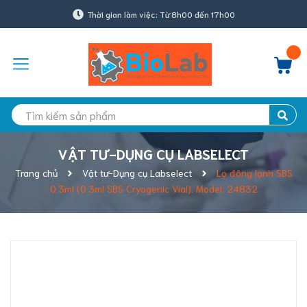
Thời gian làm việc: Từ 8h00 đến 17h00
VẬT TƯ-DỤNG CỤ LABSELECT
Trang chủ
Vật tư-Dụng cụ Labselect
Lọ đông lạnh SBS
0.3ml (0.3ml SBS Cryogenic Vial), Model: 24832