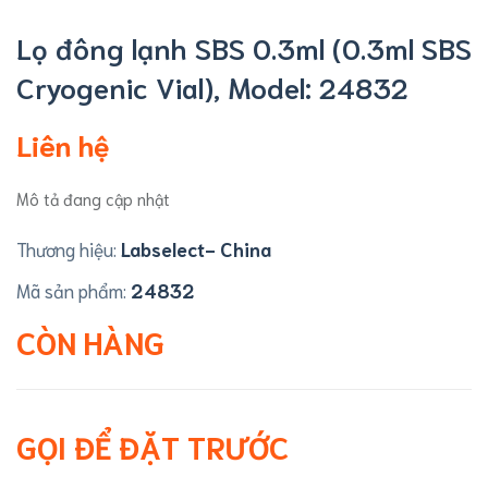
Lọ đông lạnh SBS 0.3ml (0.3ml SBS
Cryogenic Vial), Model: 24832
Liên hệ
Mô tả đang cập nhật
Thương hiệu:
Labselect- China
Mã sản phẩm:
24832
CÒN HÀNG
GỌI ĐỂ ĐẶT TRƯỚC