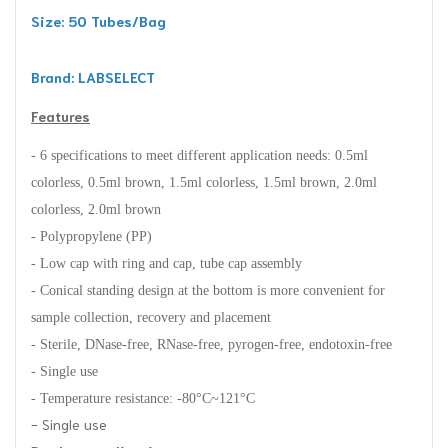
Size: 50 Tubes/Bag
Brand: LABSELECT
Features
- 6 specifications to meet different application needs: 0.5ml
colorless, 0.5ml brown, 1.5ml colorless, 1.5ml brown, 2.0ml
colorless, 2.0ml brown
- Polypropylene (PP)
- Low cap with ring and cap, tube cap assembly
- Conical standing design at the bottom is more convenient for
sample collection, recovery and placement
- Sterile, DNase-free, RNase-free, pyrogen-free, endotoxin-free
- Single use
- Temperature resistance: -80°C~121°C
- Single use