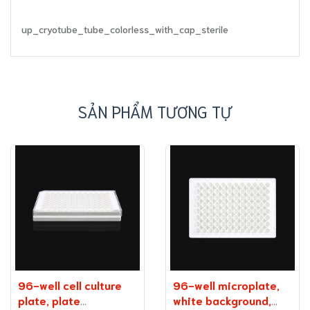
up_cryotube_tube_colorless_with_cap_sterile
SẢN PHẨM TƯƠNG TỰ
96-well cell culture
96-well microplate,
plate, plate
white background,