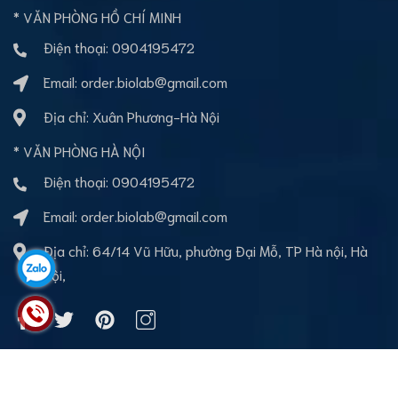
* VĂN PHÒNG HỒ CHÍ MINH
Điện thoại:
0904195472
Email:
order.biolab@gmail.com
Địa chỉ: Xuân Phương-Hà Nội
* VĂN PHÒNG HÀ NỘI
Điện thoại:
0904195472
Email:
order.biolab@gmail.com
Địa chỉ: 64/14 Vũ Hữu, phường Đại Mỗ, TP Hà nội, Hà
Nội,
Bản quyền thuộc về BioLab Việt nam