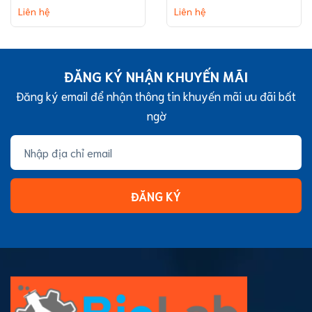
on background
medium binding
Liên hệ
Liên hệ
(without TC
capacity
treatment)
ĐĂNG KÝ NHẬN KHUYẾN MÃI
Đăng ký email để nhận thông tin khuyến mãi ưu đãi bất
ngờ
ĐĂNG KÝ