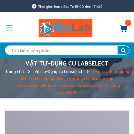
Thời gian làm việc: Từ 8h00 đến 17h00
VẬT TƯ-DỤNG CỤ LABSELECT
Trang chủ
Vật tư-Dụng cụ Labselect
Ống cryotube dung
tích 1.5mL, nắp gắn liền, vô trùng (1.5ml stand-up
cryotube/sample tube, colorless, with cap, sterile), hãng
LabSelect