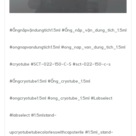
#Ốngnắpvặndungtích1.5ml #Ống_nắp_vặn_dung_tích_1.5ml
#ongnapvandungtich1.5ml #ong_nap_van_dung_tich_1.5ml
#cryotube #SCT-022-150-C-S #sct-022-150-c-s
#Ốngcryotube1.5ml #Ống_cryotube_1.5ml
#ongcryotube1.5ml #ong_cryotube_1.5ml #Labselect
#labselect #1.5mlstand-
upcryotubetubecolorlesswithcapsterile #1.5ml_stand-