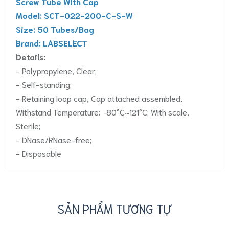
Screw Tube With Cap
Model: SCT-022-200-C-S-W
Size: 50 Tubes/Bag
Brand: LABSELECT
Details:
- Polypropylene, Clear;
- Self-standing;
- Retaining loop cap, Cap attached assembled,
Withstand Temperature: -80°C~121°C; With scale,
Sterile;
- DNase/RNase-free;
- Disposable
SẢN PHẨM TƯƠNG TỰ