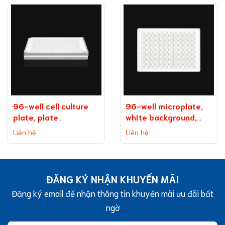
96-well cell culture
96-well microplate,
plate, plate
white background,
on background
medium binding
Liên hệ
Liên hệ
(without TC
capacity
treatment)
ĐĂNG KÝ NHẬN KHUYẾN MÃI
Đăng ký email để nhận thông tin khuyến mãi ưu đãi bất
ngờ