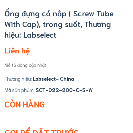
Ống đựng có nắp ( Screw Tube
With Cap), trong suốt, Thương
hiệu: Labselect
Liên hệ
Mô tả đang cập nhật
Thương hiệu:
Labselect- China
Mã sản phẩm:
SCT-022-200-C-S-W
CÒN HÀNG
GỌI ĐỂ ĐẶT TRƯỚC