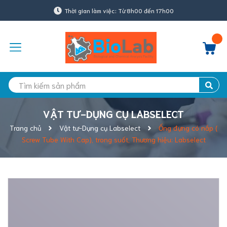
Thời gian làm việc: Từ 8h00 đến 17h00
VẬT TƯ-DỤNG CỤ LABSELECT
Trang chủ
Vật tư-Dụng cụ Labselect
Ống đựng có nắp (
Screw Tube With Cap), trong suốt, Thương hiệu: Labselect