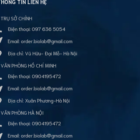
THÔNG TIN LIÊN HỆ
 TRỤ SỞ CHÍNH
Điện thoại:
097 636 5054
Email:
order.biolab@gmail.com
Địa chỉ: Vũ Hữu- Đại Mỗ- Hà Nội
 VĂN PHÒNG HỒ CHÍ MINH
Điện thoại:
0904195472
Email:
order.biolab@gmail.com
Địa chỉ: Xuân Phương-Hà Nội
 VĂN PHÒNG HÀ NỘI
Điện thoại:
0904195472
Email:
order.biolab@gmail.com