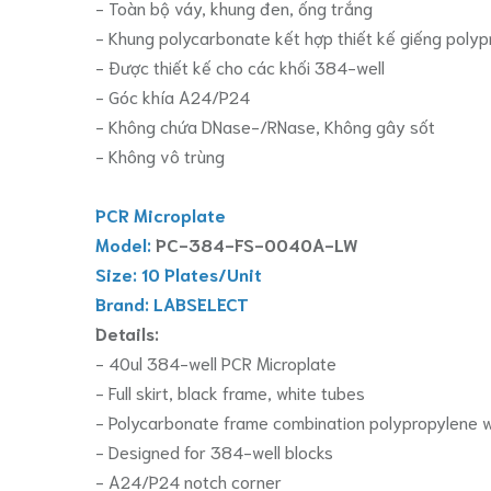
- Toàn bộ váy, khung đen, ống trắng
- Khung polycarbonate kết hợp thiết kế giếng poly
- Được thiết kế cho các khối 384-well
- Góc khía A24/P24
- Không chứa DNase-/RNase, Không gây sốt
- Không vô trùng
PCR Microplate
Model:
PC-384-FS-0040A-LW
Size: 10 Plates/Unit
Brand: LABSELECT
Details:
- 40ul 384-well PCR Microplate
- Full skirt, black frame, white tubes
- Polycarbonate frame combination polypropylene w
- Designed for 384-well blocks
- A24/P24 notch corner