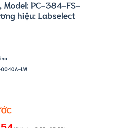
, Model: PC-384-FS-
ng hiệu: Labselect
ina
-0040A-LW
ƯỚC
054