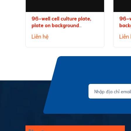
96-well cell culture plate,
96-w
plate on background
back
(without TC treatment)
capa
Liên hệ
Liên