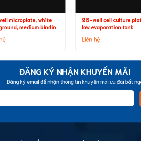
ell microplate, white
96-well cell culture pla
ground, medium binding
low evaporation tank
city
 hệ
Liên hệ
ĐĂNG KÝ NHẬN KHUYẾN MÃI
Đăng ký email để nhận thông tin khuyến mãi ưu đãi bất ng