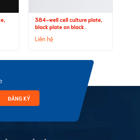
te,
384-well cell culture plate,
96-w
black plate on black
tran
background, with lid
medi
Liên hệ
Liên
ờ
ĐĂNG KÝ