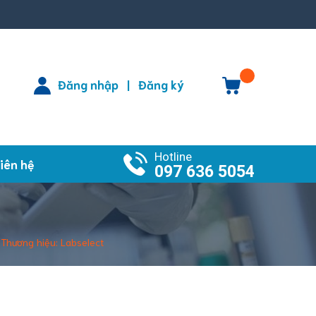
Đăng nhập
Đăng ký
|
Hotline
iên hệ
097 636 5054
Thương hiệu: Labselect