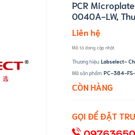
PCR Microplate
0040A-LW, Thươ
Liên hệ
Mô tả đang cập nhật
Thương hiệu:
Labselect- Ch
Mã sản phẩm:
PC-384-FS
CÒN HÀNG
GỌI ĐỂ ĐẶT TR
0976365