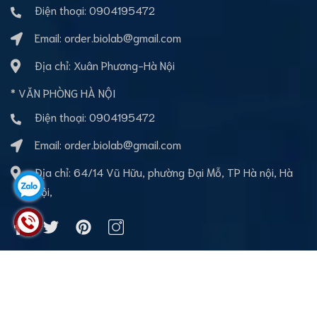
Điện thoại:
0904195472
Email:
order.biolab@gmail.com
Địa chỉ: Xuân Phương-Hà Nội
* VĂN PHÒNG HÀ NỘI
Điện thoại:
0904195472
Email:
order.biolab@gmail.com
Địa chỉ: 64/14 Vũ Hữu, phường Đại Mỗ, TP Hà nội, Hà
Nội,
Bản quyền thuộc về BioLab Việt nam
Cung cấp bởi
Sapo