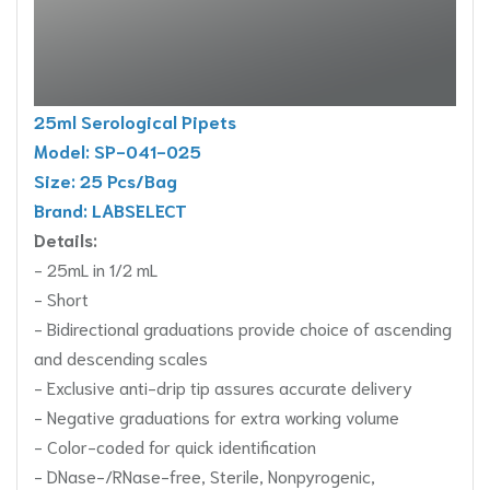
25ml Serological Pipets
Model: SP-041-025
Size: 25 Pcs/Bag
Brand: LABSELECT
Details:
- 25mL in 1/2 mL
- Short
- Bidirectional graduations provide choice of ascending
and descending scales
- Exclusive anti-drip tip assures accurate delivery
- Negative graduations for extra working volume
- Color-coded for quick identification
- DNase-/RNase-free, Sterile, Nonpyrogenic,