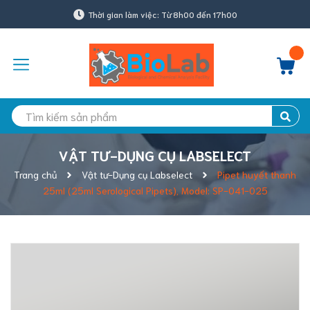
Thời gian làm việc: Từ 8h00 đến 17h00
VẬT TƯ-DỤNG CỤ LABSELECT
Trang chủ
Vật tư-Dụng cụ Labselect
Pipet huyết thanh
25ml (25ml Serological Pipets), Model: SP-041-025