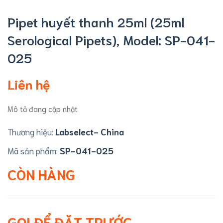
Pipet huyết thanh 25ml (25ml
Serological Pipets), Model: SP-041-
025
Liên hệ
Mô tả đang cập nhật
Thương hiệu:
Labselect- China
Mã sản phẩm:
SP-041-025
CÒN HÀNG
GỌI ĐỂ ĐẶT TRƯỚC