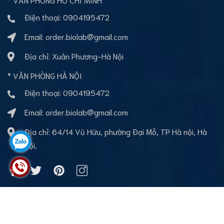
Điện thoại:
0904195472
Email:
order.biolab@gmail.com
Địa chỉ: Xuân Phương-Hà Nội
* VĂN PHÒNG HÀ NỘI
Điện thoại:
0904195472
Email:
order.biolab@gmail.com
Địa chỉ: 64/14 Vũ Hữu, phường Đại Mỗ, TP Hà nội, Hà
Nội,
Bản quyền thuộc về BioLab Việt nam
Cung cấp bởi
Sapo