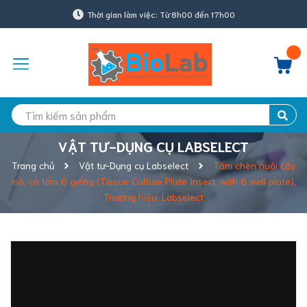
Thời gian làm việc: Từ 8h00 đến 17h00
VẬT TƯ-DỤNG CỤ LABSELECT
Trang chủ
Vật tư-Dụng cụ Labselect
Tấm chèn nuôi cấy
mô, có tấm 6 giếng (​​​​​​​Tissue Culture Plate Insert, with 6 well plate),
Thương hiệu: Labselect