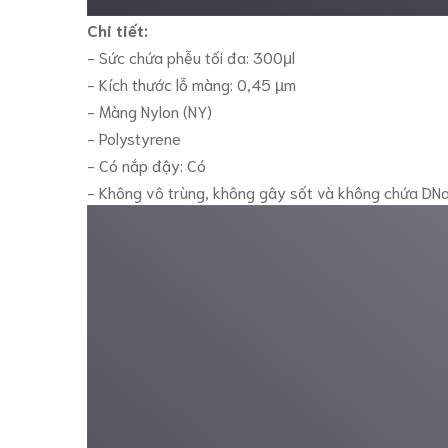
Chi tiết:
- Sức chứa phễu tối đa: 300μl
- Kích thước lỗ màng: 0,45 µm
- Màng Nylon (NY)
- Polystyrene
- Có nắp đậy: Có
- Không vô trùng, không gây sốt và không chứa DN