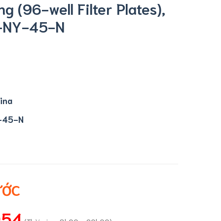
g (96-well Filter Plates),
6-NY-45-N
ina
-45-N
ƯỚC
054