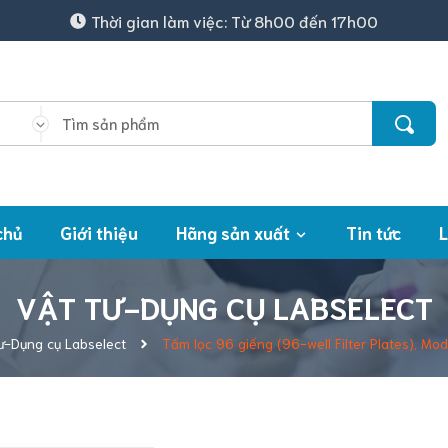
Thời gian làm việc: Từ 8h00 đến 17h00
chủ
Giới thiệu
Hãng sản xuất
Tin tức
L
VẬT TƯ-DỤNG CỤ LABSELECT
ư-Dụng cụ Labselect
Tấm lọc 96 giếng (96-well Filter Plates), M