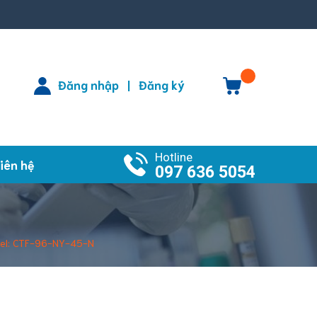
Đăng nhập
Đăng ký
|
Hotline
iên hệ
097 636 5054
odel: CTF-96-NY-45-N