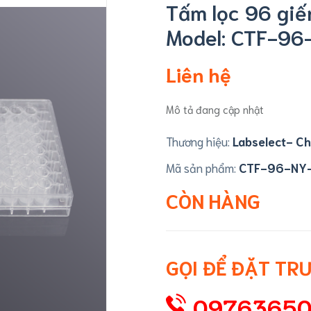
Tấm lọc 96 giến
Model: CTF-9
Liên hệ
Mô tả đang cập nhật
Thương hiệu:
Labselect- Ch
Mã sản phẩm:
CTF-96-NY
CÒN HÀNG
GỌI ĐỂ ĐẶT TR
0976365